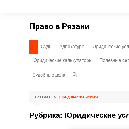
Перейти
к
содержимому
Право в Рязани
Суды
Адвокатура
Юридические усл
Суды города Рязани
Личные страницы
Юридические калькуляторы
Полезные се
адвокатов
Мировые суды
Коллегии адвокатов
Судебные дела
Рязанской области
Список адвокатских
кабинетов
Главная
Юридические услуги
Рубрика:
Юридические ус