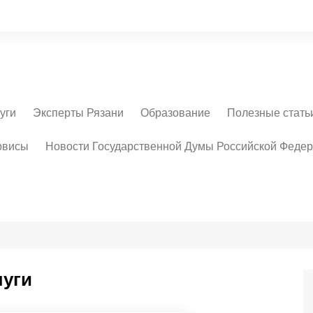
уги
Эксперты Рязани
Образование
Полезные стать
Эксперты – техники
Учебные заведения
рвисы
Новости Государственной Думы Российской Феде
Рязани
Эксперты – оценщики
Эксперты
аккредитованные в
Сбербанке
Сертифицированные
судебные эксперты
палаты судебных
экспертов им. Ю.Г.
луги
Корухова